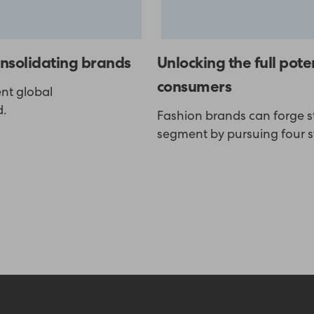
onsolidating brands
Unlocking the full pote
consumers
nt global
d.
Fashion brands can forge s
segment by pursuing four s