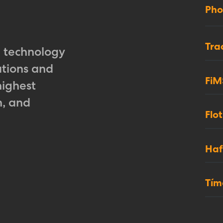
Pho
Tra
e technology
ations and
FiM
highest
n, and
Flot
Haf
Tím