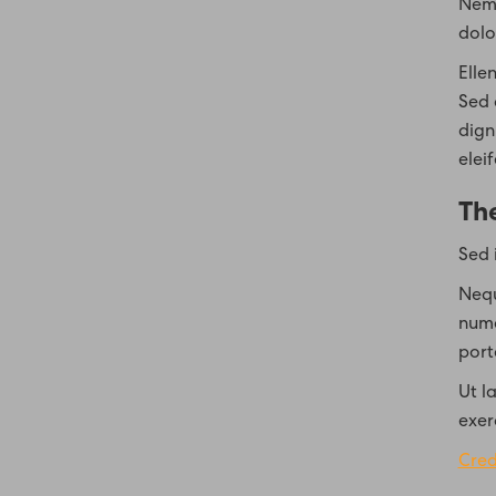
Nemo
dolo
Ellen
Sed 
dign
elei
Th
Sed 
Nequ
numq
port
Ut l
exer
Cred