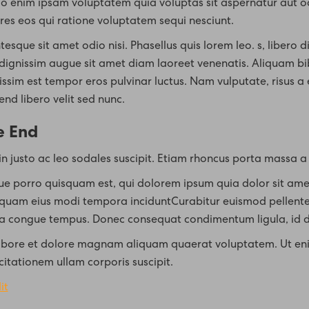
 enim ipsam voluptatem quia voluptas sit aspernatur aut od
res eos qui ratione voluptatem sequi nesciunt.
tesque sit amet odio nisi. Phasellus quis lorem leo. s, libero dia
dignissim augue sit amet diam laoreet venenatis. Aliquam bib
issim est tempor eros pulvinar luctus. Nam vulputate, risus a ef
fend libero velit sed nunc.
e End
in justo ac leo sodales suscipit. Etiam rhoncus porta massa a v
e porro quisquam est, qui dolorem ipsum quia dolor sit amet, 
uam eius modi tempora inciduntCurabitur euismod pellente
a congue tempus. Donec consequat condimentum ligula, id d
abore et dolore magnam aliquam quaerat voluptatem. Ut en
citationem ullam corporis suscipit.
it