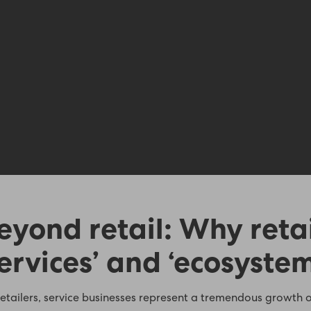
eyond retail: Why retai
services’ and ‘ecosystem
retailers, service businesses represent a tremendous growth