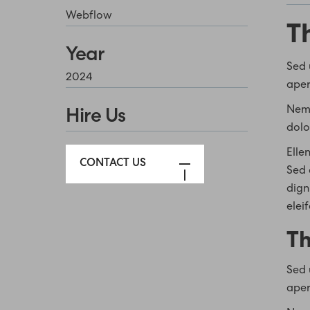
Webflow
T
Year
Sed 
2024
aper
Nemo
Hire Us
dolo
Ellen
CONTACT US
Sed 
dign
elei
Th
Sed 
aper