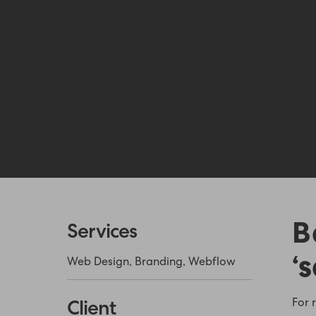
B
Services
‘
Web Design, Branding, Webflow
For 
Client