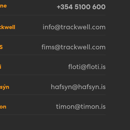
ne
+354 5100 600
info@trackwell.com
ckwell
fims@trackwell.com
S
floti@floti.is
i
hafsyn@hafsyn.is
sýn
timon@timon.is
on